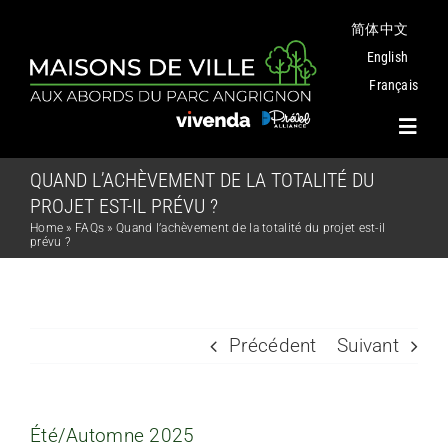
Passer
简体中文
au
contenu
English
Français
Toggl
Navig
QUAND L’ACHÈVEMENT DE LA TOTALITÉ DU
PROJET EST-IL PRÉVU ?
Projet
Home
»
FAQs
»
Quand l’achèvement de la totalité du projet est-il
prévu ?
Plans
Parc Angrignon
Précédent
Suivant
Quartier
Été/Automne 2025