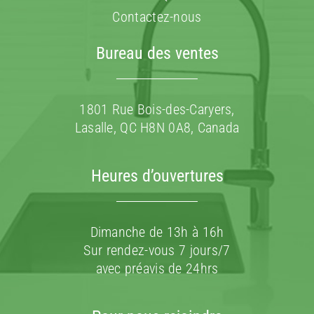
Contactez-nous
Bureau des ventes
1801 Rue Bois-des-Caryers,
Lasalle, QC H8N 0A8, Canada
Heures d’ouvertures
Dimanche de 13h à 16h
Sur rendez-vous 7 jours/7
avec préavis de 24hrs