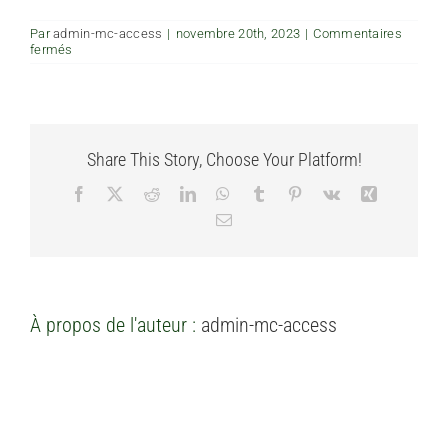
FAQ
Par
admin-mc-access
|
novembre 20th, 2023
|
Commentaires
sur
fermés
Quand
l’achèvement
Contactez-nous
de
la
totalité
du
Share This Story, Choose Your Platform!
projet
est-
Facebook
X
Reddit
LinkedIn
WhatsApp
Tumblr
Pinterest
Vk
Xing
il
prévu
Email
?
À propos de l'auteur :
admin-mc-access