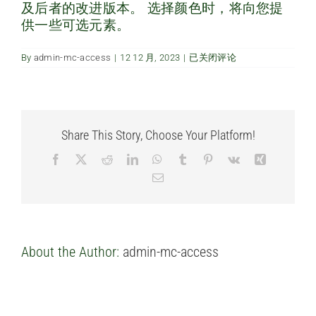
及后者的改进版本。 选择颜色时，将向您提
经常问的问题
供一些可选元素。
我
By
admin-mc-access
|
12 12 月, 2023
|
已关闭评论
联系我们
们
可
以
选
择
自
Share This Story, Choose Your Platform!
己
的
Facebook
X
Reddit
LinkedIn
WhatsApp
Tumblr
Pinterest
Vk
Xing
饰
面
Email
吗？
About the Author:
admin-mc-access