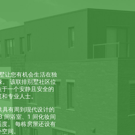
透
le 联排别墅让您有机会生活在独
边缘。 该联排别墅社区位
on”街上，位于一个安静且安全的
庭和专业人士。
lle 项目提供具有周到现代设计的
、3 间浴室、1 间化妆间
适度。
每栋房屋还设有
外空间。