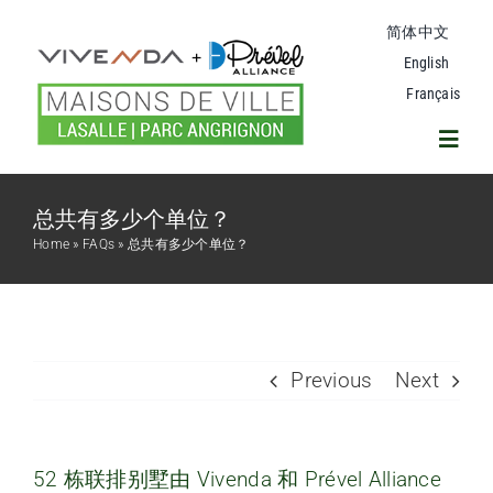
Skip
简体中文
to
content
English
Français
Toggl
Navig
总共有多少个单位？
拉萨尔联排别墅项目
Home
»
FAQs
»
总共有多少个单位？
计划
安格尼翁公园
Previous
Next
邻里
52 栋联排别墅由 Vivenda 和 Prével Alliance