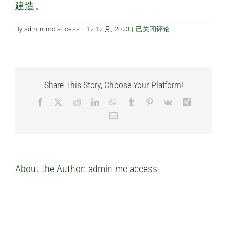
建造。
经常问的问题
总
By
admin-mc-access
|
12 12 月, 2023
|
已关闭评论
共
联系我们
有
多
少
个
单
Share This Story, Choose Your Platform!
位？
Facebook
X
Reddit
LinkedIn
WhatsApp
Tumblr
Pinterest
Vk
Xing
Email
About the Author:
admin-mc-access